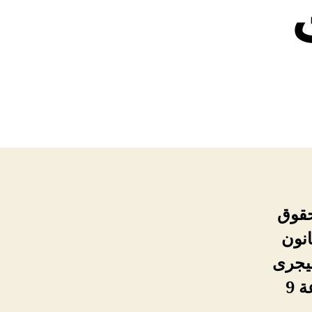
حقوق
انون
سيجرى