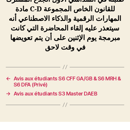
للقانون الخاص المجموعة C-D مادة
المهارات الرقمية والذكاء الاصطناعي أنه
سيتعذر عليه إلقاء المحاضرة التي كانت
مبرمجة يوم الإثنين على أن يتم تعويضها
في وقت لاحق
←
Avis aux étudiants S6 CFF GA/GB & S6 MRH &
S6 DFA (Privé)
→
Avis aux étudiants S3 Master DAEB