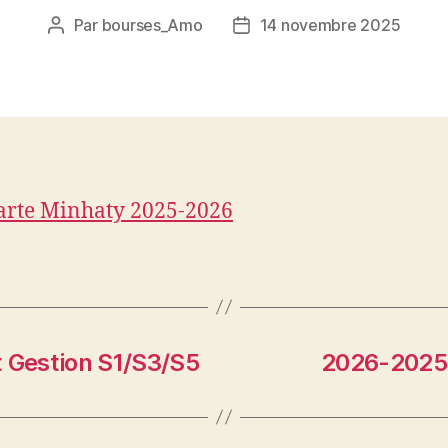
Par
bourses_Amo
14 novembre 2025
Auteur
Date
de
de
l’article
l’article
arte Minhaty 2025-2026
t Gestion S1/S3/S5