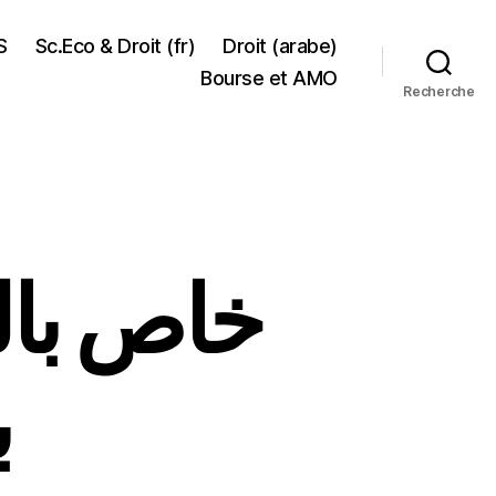
S
Sc.Eco & Droit (fr)
Droit (arabe)
Bourse et AMO
Recherche
خاص بال
ب