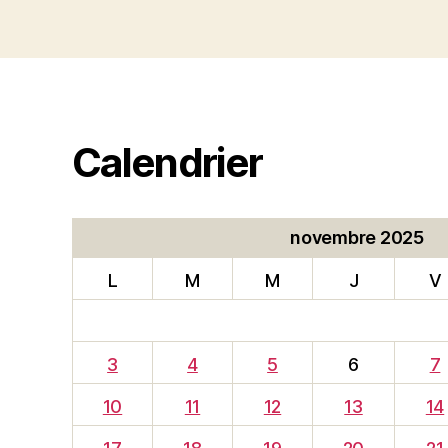
Calendrier
novembre 2025
L
M
M
J
V
3
4
5
6
7
10
11
12
13
14