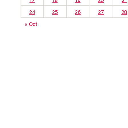
17
18
19
20
21
24
25
26
27
28
« Oct