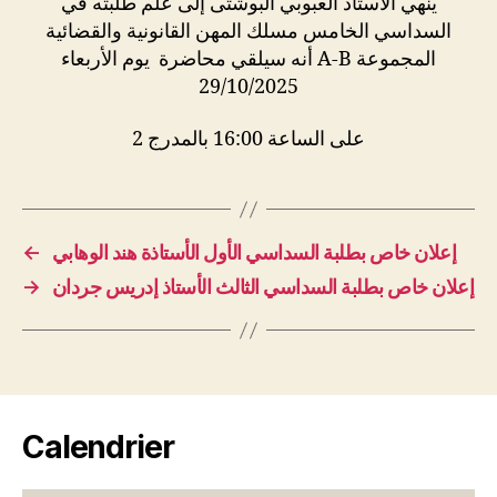
ينهي الأستاذ العبوبي البوشتى إلى علم طلبته في
السداسي الخامس مسلك المهن القانونية والقضائية
المجموعة A-B أنه سيلقي محاضرة يوم الأربعاء
29/10/2025
على الساعة 16:00 بالمدرج 2
←
إعلان خاص بطلبة السداسي الأول الأستاذة هند الوهابي
→
إعلان خاص بطلبة السداسي الثالث الأستاذ إدريس جردان
Calendrier