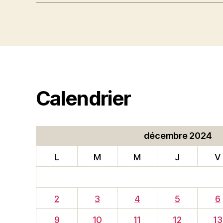
Calendrier
décembre 2024
L
M
M
J
V
2
3
4
5
6
9
10
11
12
13