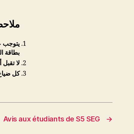
ملاح:
يتوجب ع
بطاقة ا
لا تقبل 
كل ضياع
Avis aux étudiants de S5 SEG
→