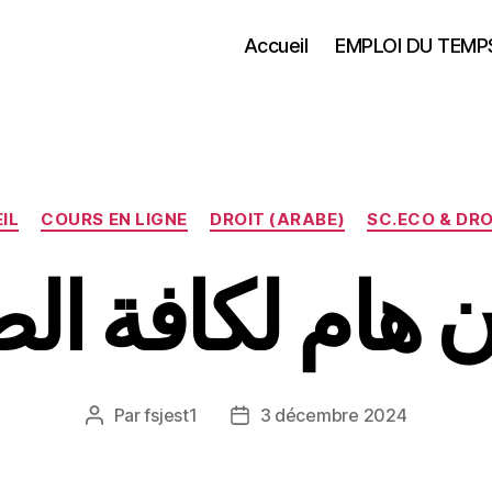
Accueil
EMPLOI DU TEMP
Catégories
IL
COURS EN LIGNE
DROIT (ARABE)
SC.ECO & DRO
ن هام لكافة الط
Par
fsjest1
3 décembre 2024
Auteur
Date
de
de
l’article
l’article