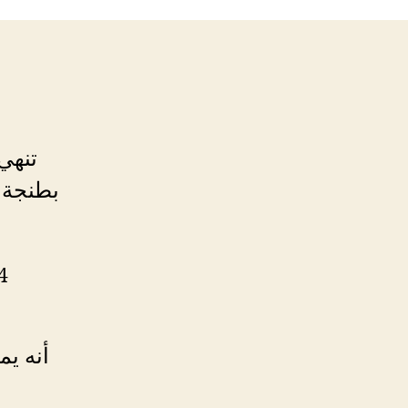
تنهي 
بطنجة إ
أنه ي